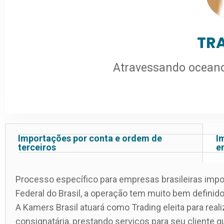
TR
Atravessando oceano
Importações por conta e ordem de
I
terceiros
e
Processo específico para empresas brasileiras impor
Federal do Brasil, a operação tem muito bem definido
A Kamers Brasil atuará como Trading eleita para real
consignatária, prestando serviços para seu cliente qu