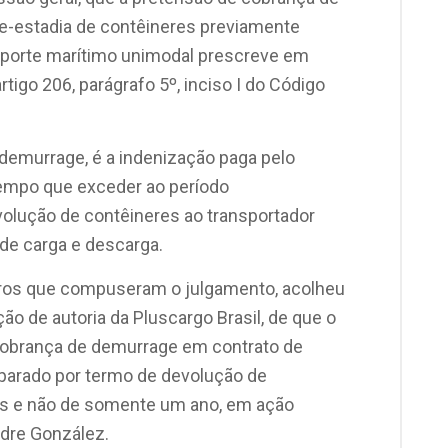
re-estadia de contêineres previamente
sporte marítimo unimodal prescreve em
tigo 206, parágrafo 5º, inciso I do Código
 demurrage, é a indenização paga pelo
empo que exceder ao período
volução de contêineres ao transportador
de carga e descarga.
tros que compuseram o julgamento, acolheu
ão de autoria da Pluscargo Brasil, de que o
 cobrança de demurrage em contrato de
mparado por termo de devolução de
os e não de somente um ano, em ação
dre González.