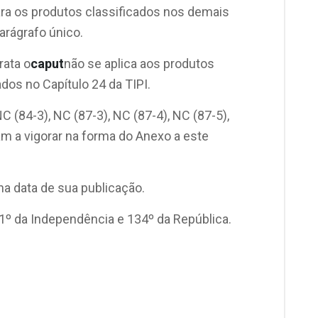
para os produtos classificados nos demais
arágrafo único.
rata o
caput
não se aplica aos produtos
dos no Capítulo 24 da TIPI.
 (84-3), NC (87-3), NC (87-4), NC (87-5),
am a vigorar na forma do Anexo a este
 na data de sua publicação.
201º da Independência e 134º da República.