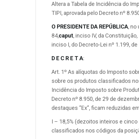
Altera a Tabela de Incidência do Im
TIPI, aprovada pelo Decreto nº 8.9
O PRESIDENTE DA REPÚBLICA
, no
84,
caput
, inciso IV, da Constituição
inciso I, do Decreto-Lei nº 1.199, 
D E C R E T A
:
Art. 1º As alíquotas do Imposto sob
sobre os produtos classificados no
Incidência do Imposto sobre Produto
Decreto nº 8.950, de 29 de dezemb
destaques “Ex”, ficam reduzidas em
I – 18,5% (dezoitos inteiros e cinc
classificados nos códigos da posiç